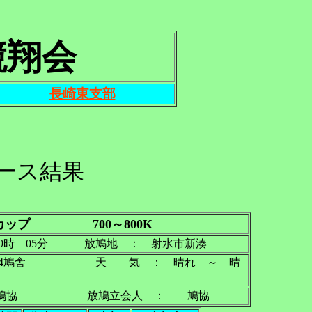
競翔会
長崎東支部
レース結果
ップ 700～800K
9時 05分 放鳩地 ： 射水市新湊
4鳩舎 天 気 ： 晴れ ～ 晴
協 放鳩立会人 ： 鳩協