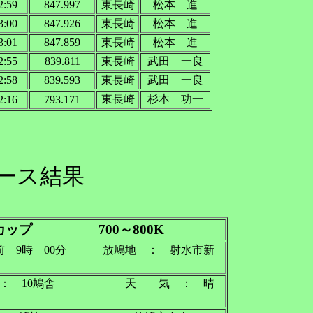
2:59
847.997
東長崎
松本 進
3:00
847.926
東長崎
松本 進
3:01
847.859
東長崎
松本 進
2:55
839.811
東長崎
武田 一良
2:58
839.593
東長崎
武田 一良
東長崎
杉本 功一
2:16
793.171
レース結果
ップ 700～800K
9時 00分 放鳩地 ： 射水市新
： 10鳩舎 天 気 ： 晴