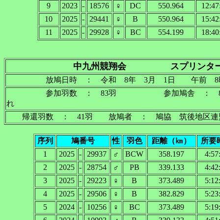
9
2023
-
18576
♀
DC
550.964
12:47
10
2025
-
29441
♀
B
550.964
15:42
11
2025
-
29928
♀
BC
554.199
18:40
中九州競翔会 スプリンタ
放鳩日時 ： 令和 8年 3月 1日 午前 8
参加羽数 ： 83羽 参加鳩舎 ： 
れ
帰還羽数 ： 41羽 放鳩者 ： 鳩協 筑後地区
序列
鳩番号
性
羽色
距離（㎞）
所要
1
2025
-
29937
♂
BCW
358.197
4:57
2
2025
-
28754
♂
PB
339.133
4:42
3
2025
-
29223
♀
B
373.489
5:12
4
2025
-
29506
♀
B
382.829
5:23
5
2024
-
10256
♀
BC
373.489
5:19