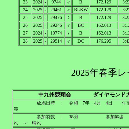
23
2024
-
9744
♂
B
172.129
3:2
24
2025
-
29461
♂
BLKW
172.129
3:2
25
2025
-
29476
♀
B
172.129
3:2
26
2025
-
29246
♂
BC
162.013
3:1
27
2024
-
10774
♀
B
162.013
3:1
28
2025
-
29514
♂
DC
176.295
3:4
2025年春季
中九州競翔会 ダイヤモンドカ
放鳩日時 ： 令和 7年 4月 4日 午前 
湊
参加羽数 ： 38羽 参加鳩舎 
れ ～ 晴れ