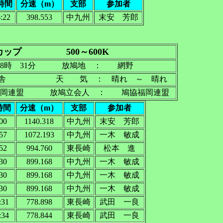
時間
分速（m）
支部
参加者
:22
398.553
中九州
末安 芳郎
ップ 500～600K
8時 31分 放鳩地 ： 網野
鳩舎 天 気 ： 晴れ ～ 晴れ
連盟 放鳩立会人 ： 鳩協福岡連盟
時間
分速（m）
支部
参加者
:00
1140.318
中九州
末安 芳郎
:57
1072.193
中九州
一木 敏成
:52
994.760
東長崎
松本 進
:30
899.168
中九州
一木 敏成
:30
899.168
中九州
一木 敏成
:30
899.168
中九州
一木 敏成
:31
778.898
東長崎
武田 一良
:34
778.844
東長崎
武田 一良