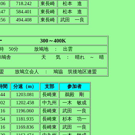
:06
718.242
東長崎
松本 進
:47
584.401
東長崎
松本 進
:56
494.408
東長崎
武田 一良
ー 300～400K
時 50分 放鳩地 ： 出雲
8鳩舎 天 気 ： 晴れ ～ 晴
連盟 放鳩立会人 ： 鳩協 筑後地区連盟
時間
分速（m）
支部
参加者
:44
1203.081
長崎東
鵜殿 剛
:02
1202.458
中九州
一木 敏成
:16
1196.060
長崎東
武田 一良
:54
1181.935
長崎東
杉本 功一
:16
1169.836
長崎東
武田 一良