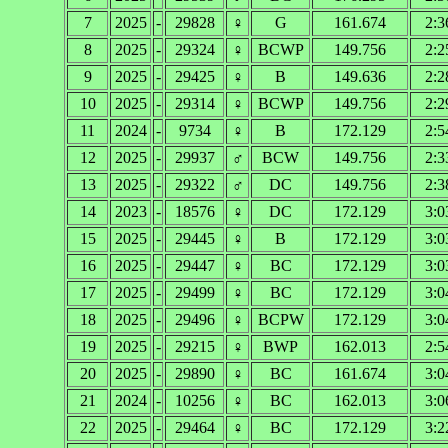
7
2025
-
29828
♀
G
161.674
2:3
8
2025
-
29324
♀
BCWP
149.756
2:2
9
2025
-
29425
♀
B
149.636
2:2
10
2025
-
29314
♀
BCWP
149.756
2:2
11
2024
-
9734
♀
B
172.129
2:5
12
2025
-
29937
♂
BCW
149.756
2:3
13
2025
-
29322
♂
DC
149.756
2:3
14
2023
-
18576
♀
DC
172.129
3:0
15
2025
-
29445
♀
B
172.129
3:0
16
2025
-
29447
♀
BC
172.129
3:0
17
2025
-
29499
♀
BC
172.129
3:0
18
2025
-
29496
♀
BCPW
172.129
3:0
19
2025
-
29215
♀
BWP
162.013
2:5
20
2025
-
29890
♀
BC
161.674
3:0
21
2024
-
10256
♀
BC
162.013
3:0
22
2025
-
29464
♀
BC
172.129
3:2