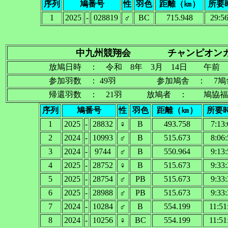
序列
鳩番号
性
羽色
距離（㎞）
所要
1
2025
-
028819
♂
BC
715.948
29:56
中九州競翔会 チャンピオンカ
放鳩日時 ： 令和 8年 3月 14日 午前 
参加羽数 ： 49羽 参加鳩舎 ： 7
帰還羽数 ： 21羽 放鳩者 ： 鳩協福岡
序列
鳩番号
性
羽色
距離（㎞）
所要
1
2025
-
28832
♀
B
493.758
7:13
2
2024
-
10993
♂
B
515.673
8:06
3
2024
-
9744
♂
B
550.964
9:13
4
2025
-
28752
♀
B
515.673
9:33
5
2025
-
28754
♂
PB
515.673
9:33
6
2025
-
28988
♂
PB
515.673
9:33
7
2024
-
10284
♂
B
554.199
11:51
8
2024
-
10256
♀
BC
554.199
11:51