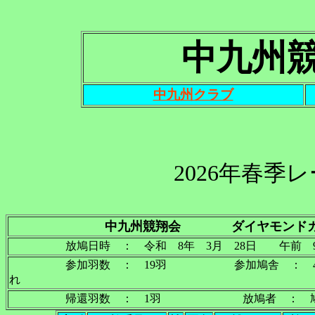
中九州
中九州クラブ
2026年春季
中九州競翔会 ダイヤモンドカ
放鳩日時 ： 令和 8年 3月 28日 午前 
参加羽数 ： 19羽 参加鳩舎 ： 
れ
帰還羽数 ： 1羽 放鳩者 ： 鳩