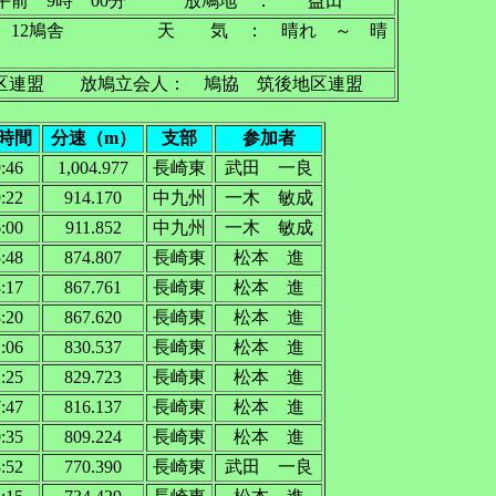
前 9時 00分 放鳩地 ： 益田
12鳩舎 天 気 ： 晴れ ～ 晴
連盟 放鳩立会人： 鳩協 筑後地区連盟
時間
分速（m）
支部
参加者
9:46
1,004.977
長崎東
武田 一良
9:22
914.170
中九州
一木 敏成
6:00
911.852
中九州
一木 敏成
5:48
874.807
長崎東
松本 進
8:17
867.761
長崎東
松本 進
8:20
867.620
長崎東
松本 進
2:06
830.537
長崎東
松本 進
2:25
829.723
長崎東
松本 進
7:47
816.137
長崎東
松本 進
0:35
809.224
長崎東
松本 進
8:52
770.390
長崎東
武田 一良