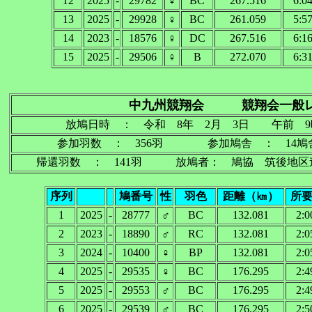
12
2025
-
29782
♀
BC
267.516
6:0
13
2025
-
29928
♀
BC
261.059
5:5
14
2023
-
18576
♀
DC
267.516
6:1
15
2025
-
29506
♀
B
272.070
6:3
中九州競翔会 競翔会一般レー
放鳩日時 ： 令和 8年 2月 3日 午前 9
参加羽数 ： 356羽 参加鳩舎 ： 1
帰還羽数 ： 141羽 放鳩者： 鳩協 筑後地
序列
鳩番号
性
羽色
距離（㎞）
所
1
2025
-
28777
♂
BC
132.081
2:0
2
2023
-
18890
♂
RC
132.081
2:0
3
2024
-
10400
♀
BP
132.081
2:0
4
2025
-
29535
♀
BC
176.295
2:4
5
2025
-
29553
♂
BC
176.295
2:4
6
2025
-
29539
♂
BC
176.295
2:5