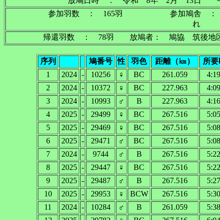
放鳩日時 ： 令和 8年 2月 13日 午
参加羽数 ： 165羽 参加鳩舎 ： 
れ
帰還羽数 ： 78羽 放鳩者： 鳩協 筑後地区
序列
鳩番号
性
羽色
距離（㎞）
所要
1
2024
-
10256
♀
BC
261.059
4:1
2
2024
-
10372
♀
BC
227.963
4:0
3
2024
-
10993
♂
B
227.963
4:1
4
2025
-
29499
♀
BC
267.516
5:0
5
2025
-
29469
♀
BC
267.516
5:0
6
2025
-
29471
♂
BC
267.516
5:0
7
2024
-
9744
♂
B
267.516
5:2
8
2025
-
29447
♀
BC
267.516
5:2
9
2025
-
29487
♂
B
267.516
5:2
10
2025
-
29953
♀
BCW
267.516
5:3
11
2024
-
10284
♂
B
261.059
5:3