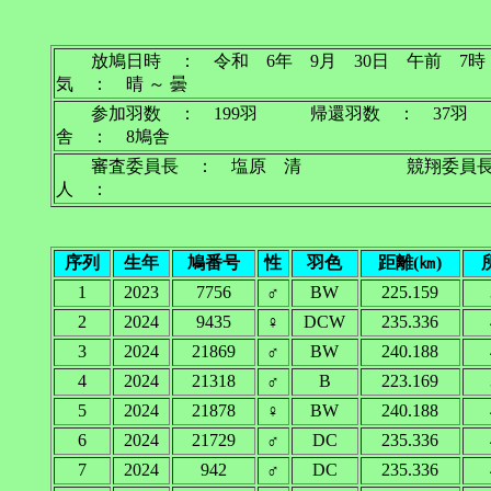
放鳩日時 ： 令和 6年 9月 30日 午前
気 ： 晴 ～ 曇
参加羽数 ： 199羽 帰還羽数 ： 37
舎 ： 8鳩舎
審査委員長 ： 塩原 清 競翔委員
人 ：
序列
生年
鳩番号
性
羽色
距離(㎞)
1
2023
7756
♂
BW
225.159
2
2024
9435
♀
DCW
235.336
3
2024
21869
♂
BW
240.188
4
2024
21318
♂
B
223.169
5
2024
21878
♀
BW
240.188
6
2024
21729
♂
DC
235.336
7
2024
942
♂
DC
235.336