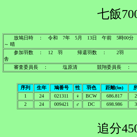
七飯70
放鳩日時 ： 令和 7年 5月 13日 午前 5
～ 晴
参加羽数 ： 12 羽 帰還羽数 ： 2羽 
舎
審査委員長 ： 塩原清 競翔委員長 ：
序列
生年
鳩番号
性
羽色
距離(㎞)
1
24
021311
♀
BCW
686.817
2
2
24
009421
♂
DC
698.986
3
追分45