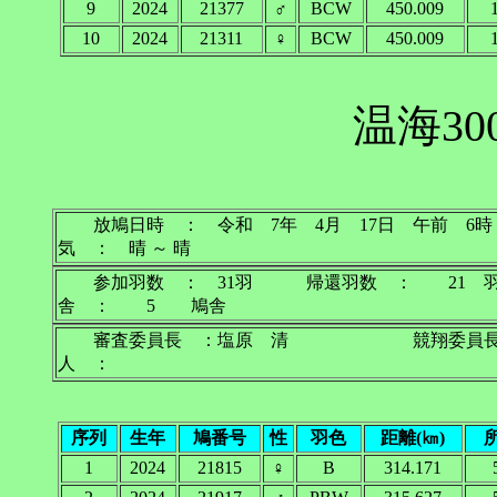
9
2024
21377
♂
BCW
450.009
10
2024
21311
♀
BCW
450.009
温海30
放鳩日時 ： 令和 7年 4月 17日 午
気 ： 晴 ～ 晴
参加羽数 ： 31羽 帰還羽数 ： 21
舎 ： 5 鳩舎
審査委員長 ：塩原 清 競翔委員長
人 ：
序列
生年
鳩番号
性
羽色
距離(㎞)
1
2024
21815
♀
B
314.171