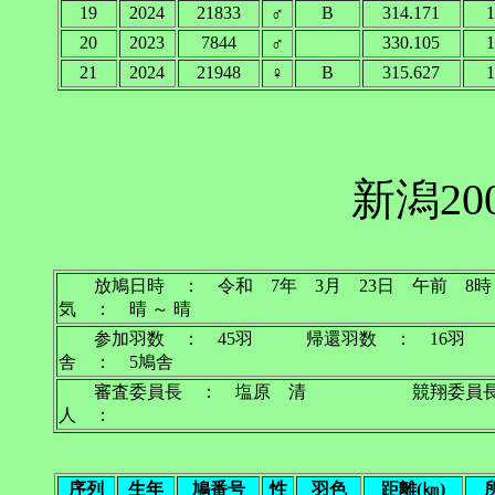
19
2024
21833
♂
B
314.171
1
20
2023
7844
♂
330.105
1
21
2024
21948
♀
B
315.627
1
新潟20
放鳩日時 ： 令和 7年 3月 23日 午前 
気 ： 晴 ～ 晴
参加羽数 ： 45羽 帰還羽数 ： 16羽
舎 ： 5鳩舎
審査委員長 ： 塩原 清 競翔委員長
人 ：
序列
生年
鳩番号
性
羽色
距離(㎞)