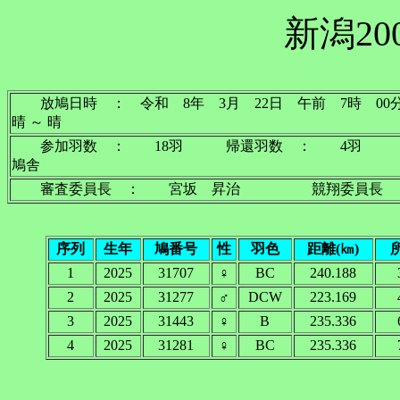
新潟20
放鳩日時 ： 令和 8年 3月 22日 午前 7
晴 ～ 晴
参加羽数 ： 18羽 帰還羽数 ： 4羽 放
鳩舎
審査委員長 ： 宮坂 昇治 競翔委員長 
序列
生年
鳩番号
性
羽色
距離(㎞)
1
2025
31707
♀
BC
240.188
2
2025
31277
♂
DCW
223.169
3
2025
31443
♀
B
235.336
4
2025
31281
♀
BC
235.336