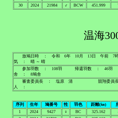
30
2024
21984
♂
BCW
451.999
温海30
放鳩日時 ： 令和 6年 10月 13日 午前
気 ： 晴 ～ 晴
参加羽数 ： 108羽 帰還羽数 ： 46
舎 ： 8鳩舎
審査委員長 ： 塩原 清 競翔委員
人 ：
序列
生年
鳩番号
性
羽色
距離(㎞)
1
2024
9427
♀
BC
325.162