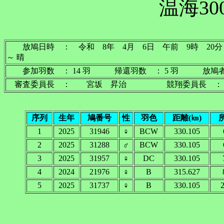
温海30
放鳩日時 ： 令和 8年 4月 6日 午前 9時
～ 晴
参加羽数 ： 14 羽 帰還羽数 ： 5 羽 放鳩者
審査委員長 ： 宮坂 昇治 競翔委員長 ：
序列
生年
鳩番号
性
羽色
距離(㎞)
1
2025
31946
♀
BCW
330.105
2
2025
31288
♂
BCW
330.105
3
2025
31957
♀
DC
330.105
4
2024
21976
♀
B
315.627
5
2025
31737
♀
B
330.105
2