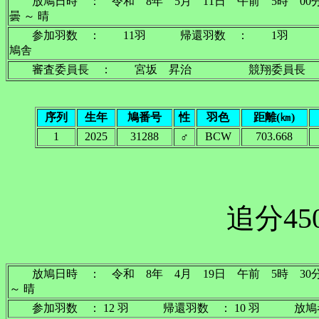
放鳩日時 ： 令和 8年 5月 11日 午前 5
曇 ～ 晴
参加羽数 ： 11羽 帰還羽数 ： 1羽 放
鳩舎
審査委員長 ： 宮坂 昇治 競翔委員長 
序列
生年
鳩番号
性
羽色
距離(㎞)
1
2025
31288
♂
BCW
703.668
追分45
放鳩日時 ： 令和 8年 4月 19日 午前 5時
～ 晴
参加羽数 ： 12 羽 帰還羽数 ： 10 羽 放鳩者