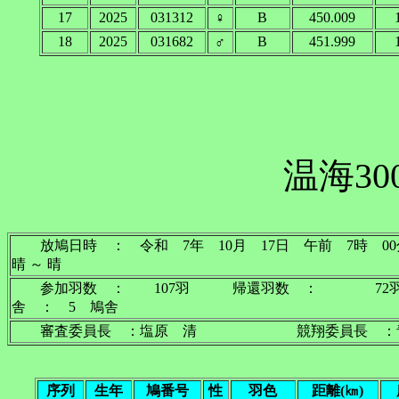
17
2025
031312
♀
B
450.009
18
2025
031682
♂
B
451.999
温海30
放鳩日時 ： 令和 7年 10月 17日 午前
晴 ～ 晴
参加羽数 ： 107羽 帰還羽数 ： 72
舎 ： 5 鳩舎
審査委員長 ：塩原 清 競翔委員長 
序列
生年
鳩番号
性
羽色
距離(㎞)