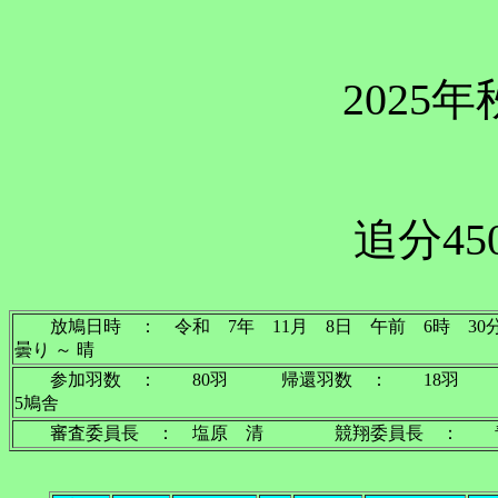
2025
追分45
放鳩日時 ： 令和 7年 11月 8日 午前 6
曇り ～ 晴
参加羽数 ： 80羽 帰還羽数 ： 18羽
5鳩舎
審査委員長 ： 塩原 清 競翔委員長 ： 