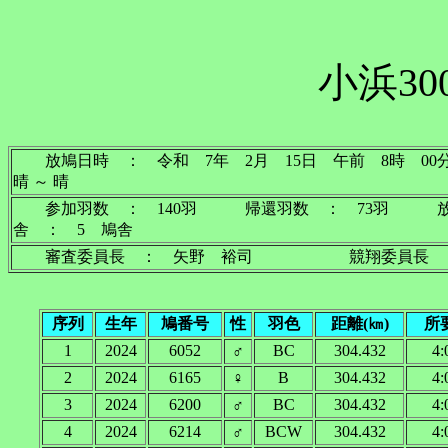
小浜30
放鳩日時 ： 令和 7年 2月 15日 午前 8
晴 ～ 晴
参加羽数 ： 140羽 帰還羽数 ： 73羽 
舎 ： 5 鳩舎
審査委員長 ： 矢野 裕司 競翔委員長 
序列
生年
鳩番号
性
羽色
距離(㎞)
所
1
2024
6052
♂
BC
304.432
4:
2
2024
6165
♀
B
304.432
4:
3
2024
6200
♂
BC
304.432
4:
4
2024
6214
♂
BCW
304.432
4: