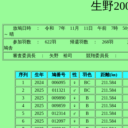
生野20
放鳩日時 ： 令和 7年 11月 11日 午前 7
～ 晴
参加羽数 ： 622羽 帰還羽数 ： 268羽 
鳩舎
審査委員長 ： 矢野 裕司 競翔委員長 ： 
序列
生年
鳩番号
性
羽色
距離(㎞)
1
2024
006095
♀
BC
211.584
2
2025
011321
♂
BC
211.584
3
2025
009890
♀
B
211.584
4
2025
009859
♀
B
211.584
5
2025
012314
♂
B
211.584
6
2025
012097
♀
B
211.584