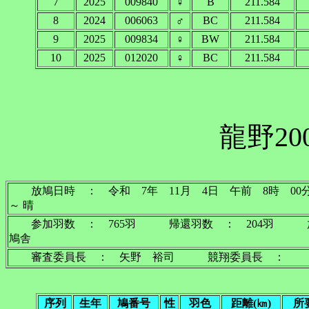
7
2025
009840
♀
B
211.584
8
2024
006063
♂
BC
211.584
9
2025
009834
♀
BW
211.584
10
2025
012020
♀
BC
211.584
龍野20
放鳩日時 ： 令和 7年 11月 4日 午前 8時
～ 晴
参加羽数 ： 765羽 帰還羽数 ： 204羽 
鳩舎
審査委員長 ： 矢野 裕司 競翔委員長 ： 
序列
生年
鳩番号
性
羽色
距離(㎞)
所