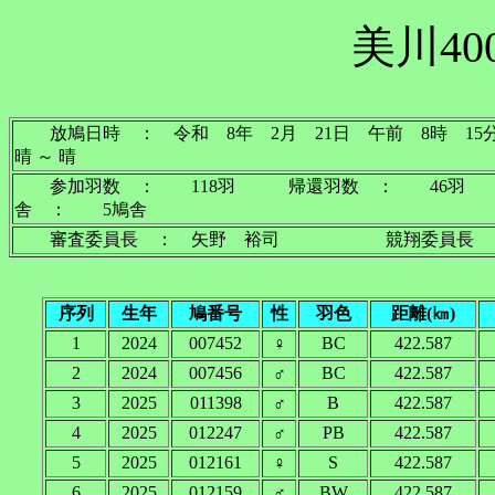
美川40
放鳩日時 ： 令和 8年 2月 21日 午前 8
晴 ～ 晴
参加羽数 ： 118羽 帰還羽数 ： 46羽
舎 ： 5鳩舎
審査委員長 ： 矢野 裕司 競翔委員長 
序列
生年
鳩番号
性
羽色
距離(㎞)
1
2024
007452
♀
BC
422.587
2
2024
007456
♂
BC
422.587
3
2025
011398
♂
B
422.587
4
2025
012247
♂
PB
422.587
5
2025
012161
♀
S
422.587
6
2025
012159
♂
BW
422.587