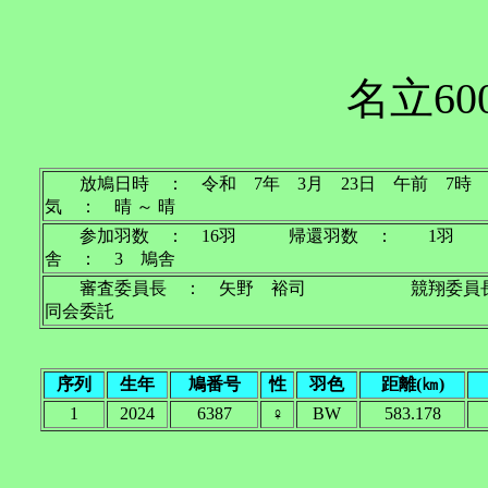
名立60
放鳩日時 ： 令和 7年 3月 23日 午前
気 ： 晴 ～ 晴
参加羽数 ： 16羽 帰還羽数 ： 1羽 
舎 ： 3 鳩舎
審査委員長 ： 矢野 裕司 競翔委員
同会委託
序列
生年
鳩番号
性
羽色
距離(㎞)
1
2024
6387
♀
BW
583.178