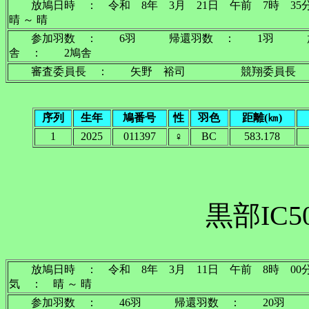
放鳩日時 ： 令和 8年 3月 21日 午前 7
晴 ～ 晴
参加羽数 ： 6羽 帰還羽数 ： 1羽 放
舎 ： 2鳩舎
審査委員長 ： 矢野 裕司 競翔委員長 
序列
生年
鳩番号
性
羽色
距離(㎞)
1
2025
011397
♀
BC
583.178
黒部IC5
放鳩日時 ： 令和 8年 3月 11日 午前 8時
気 ： 晴 ～ 晴
参加羽数 ： 46羽 帰還羽数 ： 20羽 