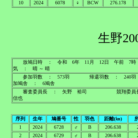
10
2024
6078
♀
BCW
276.178
生野20
放鳩日時 ： 令和 6年 11月 12日 午前
気 ： 晴 ～ 晴
参加羽数 ： 573羽 帰還羽数 ： 2
加鳩舎 ： 6鳩舎
審査委員長 ： 矢野 裕司 競翔委員
信也
序列
生年
鳩番号
性
羽色
距離(㎞)
1
2024
6728
♂
B
206.638
2
2024
6729
♂
B
206.638