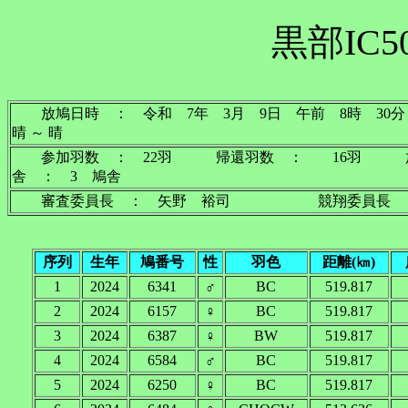
黒部IC5
放鳩日時 ： 令和 7年 3月 9日 午前 8時
晴 ～ 晴
参加羽数 ： 22羽 帰還羽数 ： 16羽 放
舎 ： 3 鳩舎
審査委員長 ： 矢野 裕司 競翔委員長 
序列
生年
鳩番号
性
羽色
距離(㎞)
1
2024
6341
♂
BC
519.817
2
2024
6157
♀
BC
519.817
3
2024
6387
♀
BW
519.817
4
2024
6584
♂
BC
519.817
5
2024
6250
♀
BC
519.817