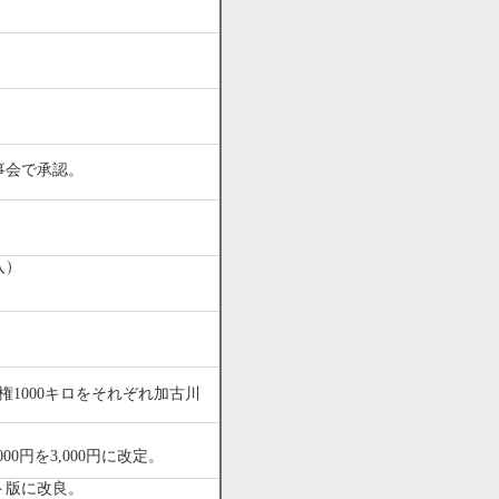
。
事会で承認。
入）
。
権1000キロをそれぞれ加古川
000円を3,000円に改定。
ト版に改良。