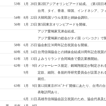
53年
1月
20日
第2回アジアオリンピアード結成。（第1回日
台湾、タイ、香港、韓国、インドネシア、フ
54年
8月
22日
大韓民国ソウル支部と姉妹会調印。
56年
1月
23日
第5回東京オリンピアードを開催。
アジア愛鳩家兄弟会結成。
アジア愛鳩家の総会がタイ国（バンコク）で
58年
6月
25日
協会創立30周年記念祝賀会を開催。
60年
6月
14日
台湾信鴿協会との姉妹会結成10周年記念祝賀
61年
3月
13日
よみうりランド合同鳩舎で委託業務開始。
62年
1月
9日
メジャーレース規定、銘鳩翔規定が制定され
9月
定款、細則、各規約等研究委員会が設置され
就任。
63年
1月
9日
第12回東京ｵﾘﾝﾋﾟｱｰﾄﾞ開催にあたり、台
表敬訪問あり。
6月
11日
高雄市信鴿協会設立祝賀のため、協会代表及
平
元年
1月
9日