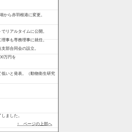
良湖から赤羽根港に変更。
トでリアルタイムに公開。
二理事も専務理事に就任。
島支部合同会の設立。
00万円を
て低いと発表。（動物衛生研究
了しました。
↑ ページの上部へ