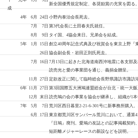
新全国優秀規定制定、各奨励賞の充実を図る
成
4年
6月
24日
小野内泰治会長死去。
7月
7日
第3代会長に土田春夫氏就任。
8月
9日
タイ国、4協会来日。兄弟会を結成。
5年
1月
15日
創立40周年記念式典及び祝賀会を東京上野『
26日
協会副会長・岩田正則氏死去。
7月
16日
7月13日に起きた北海道南西沖地震に各支部及
読売光と愛の事業団を通じ、義捐金贈呈。
11月
27日
定款改正に関して臨時総会長野県諏訪市諏訪
6年
11月
27日
第3回国際五大洲鳩連盟総会が台北・統一大飯
12月
末日
読売鳩の会の事業を協会が継承し、組織が1本
7年
5月
7日
荒川区西日暮里2-21-6-301号に新事務所購入
6月
17日
東京都荒川区サンパール荒川において、通算4
『日鳩』廃刊。愛鳩の友誌との記事掲載契約、来
短距離メジャーレースの新設などを説明。