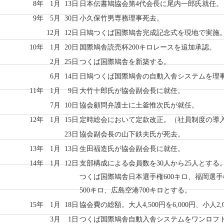
8年
1月
13日
日本伝書鳩協会第4代会長に尾内一郎氏就任。
9年
5月
30日
小久保竹男専務理事死去。
12月
12日
日鳩つくば国際鳩舎完成記念式を現地で実施
10年
1月
20日
国際鳩舎読売杯200キロレースを追加承認。
2月
25日
つくば国際鳩舎を新築する。
6月
14日
日鳩つくば国際鳩舎の自動入舎システムを理
11年
1月
9日
大竹十郎氏が協会副会長に就任。
7月
10日
協会顧問弁護士に土釜惟次氏が就任。
12年
1月
15日
定時総会において定款改正。（社員制度の導
23日
協会副会長の山下鉄夫氏が死去。
13年
1月
13日
生田福造氏が協会副会長に就任。
14年
1月
12日
支部構成による会員数を30人から25人とする
つくば国際鳩舎日本選手権600キロ、福岡選手
500キロ、広島空港700キロとする。
15年
1月
18日
協会費の総額。大人4,500円を6,000円、小人2,
3月
1日
つくば国際鳩舎自動入舎システムをワンロフ