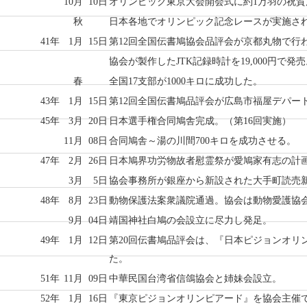
10月
10日
オリンピック東京大会開会式に約1万羽の祝賀
秋
日本各地でオリンピック記念レースが実施さ
41年
1月
15日
第12回全国伝書鳩協会品評会が京都丸物で行
協会が製作したJTK記録時計を19,000円で発
春
全国17支部が1000キロに成功した。
43年
1月
15日
第12回全国伝書鳩品評会が広島市福屋デパー
45年
3月
20日
日本選手権合同鳩舎完成。（第16回実施）
11月
08日
合同鳩舎～湯の川間700キロを成功させる。
47年
2月
26日
日本鳩界功労物故者慰霊祭が愛鳩家有志の計
3月
5日
協会事務所が銀座から新設された大手町読売
48年
8月
23日
動物保護法案衆議院通過。協会は動物愛護協
9月
04日
靖国神社白鳩の会設立に尽力し発足。
49年
1月
12日
第20回伝書鳩品評会は、『日本ピジョンオリ
た。
51年
11月
09日
中華民国台湾省信鴿協会と姉妹会設立。
52年
1月
16日
『東京ピジョンオリンピアード』を協会主催