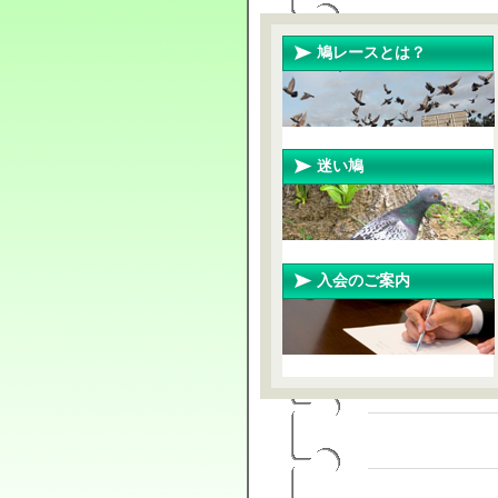
鳩レースとは？
迷い鳩
入会のご案内