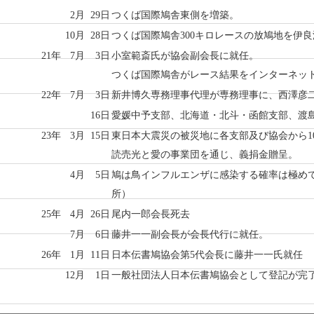
2月
29日
つくば国際鳩舎東側を増築。
10月
28日
つくば国際鳩舎300キロレースの放鳩地を伊
21年
7月
3日
小室範斎氏が協会副会長に就任。
つくば国際鳩舎がレース結果をインターネッ
22年
7月
3日
新井博久専務理事代理が専務理事に、西澤彦
16日
愛媛中予支部、北海道・北斗・函館支部、渡
23年
3月
15日
東日本大震災の被災地に各支部及び協会から1
読売光と愛の事業団を通じ、義捐金贈呈。
4月
5日
鳩は鳥インフルエンザに感染する確率は極め
所）
25年
4月
26日
尾内一郎会長死去
7月
6日
藤井一一副会長が会長代行に就任。
26年
1月
11日
日本伝書鳩協会第5代会長に藤井一一氏就任
12月
1日
一般社団法人日本伝書鳩協会として登記が完