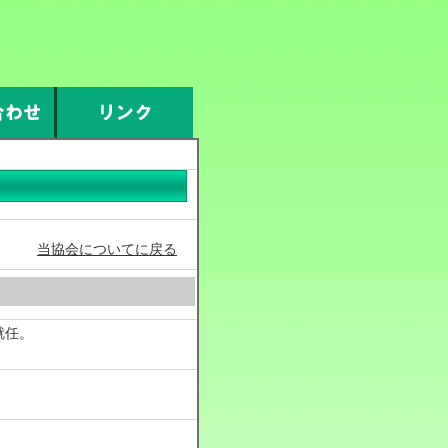
当協会についてに戻る
就任。
。