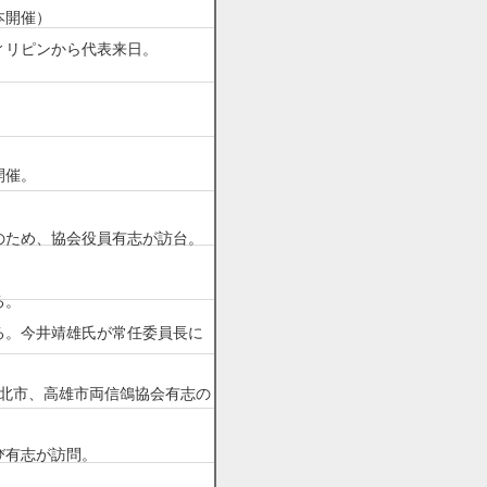
本開催）
ィリピンから代表来日。
開催。
のため、協会役員有志が訪台。
る。
る。今井靖雄氏が常任委員長に
湾の台北市、高雄市両信鴿協会有志の
び有志が訪問。