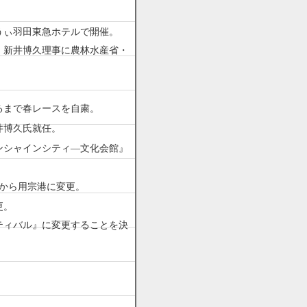
うぃ羽田東急ホテルで開催。
、新井博久理事に農林水産省・
るまで春レースを自粛。
井博久氏就任。
ンシャインシティ―文化会館』
井から用宗港に変更。
更。
ティバル』に変更することを決