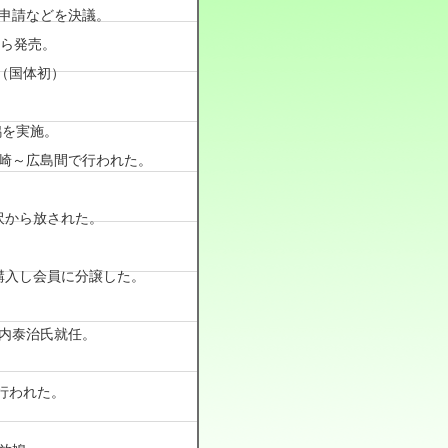
申請などを決議。
から発売。
。（国体初）
鳩を実施。
長崎～広島間で行われた。
沢から放された。
購入し会員に分譲した。
内泰治氏就任。
が行われた。
。