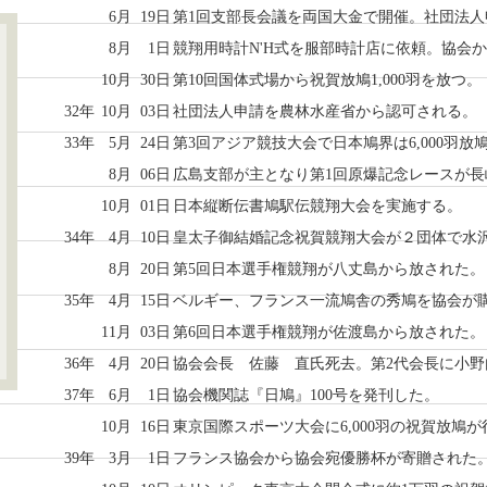
6月
19日
第1回支部長会議を両国大金で開催。社団法人
8月
1日
競翔用時計N'H式を服部時計店に依頼。協会
10月
30日
第10回国体式場から祝賀放鳩1,000羽を放つ
32年
10月
03日
社団法人申請を農林水産省から認可される。
33年
5月
24日
第3回アジア競技大会で日本鳩界は6,000羽放
8月
06日
広島支部が主となり第1回原爆記念レースが
10月
01日
日本縦断伝書鳩駅伝競翔大会を実施する。
34年
4月
10日
皇太子御結婚記念祝賀競翔大会が２団体で水
8月
20日
第5回日本選手権競翔が八丈島から放された。
35年
4月
15日
ベルギー、フランス一流鳩舎の秀鳩を協会が
11月
03日
第6回日本選手権競翔が佐渡島から放された。
36年
4月
20日
協会会長 佐藤 直氏死去。第2代会長に小野
37年
6月
1日
協会機関誌『日鳩』100号を発刊した。
10月
16日
東京国際スポーツ大会に6,000羽の祝賀放鳩
39年
3月
1日
フランス協会から協会宛優勝杯が寄贈された