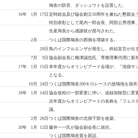
鳩舎の防音、ダッシュウトを設置した。
16年
1月
17日
定時総会及び協会創立50周年を兼ねた懇親会
特別表彰として尾内一郎会長、阿部公男理事
生産局長から感謝状が授与された。
2月
つくば国際鳩舎の西側を増築する。
20日
鳥のインフルエンザが発生し、終結宣言が出
7月
3日
協会副会長に梅津誠也氏、専務理事代理に新
17年
1月
15日
本年度からオリンピアード会場が、『池袋サ
となる。
10月
24日
つくば国際鳩舎200キロレースの放鳩地を袋
18年
1月
14日
協会規程の一部変更に伴い、追録加除型に変
次年度からオリンピアードの名称を『フェス
議。
2月
26日
つくば国際鳩舎の北側下部を改築。
20年
1月
12日
藤井一一氏が協会副会長に就任。
つくば国際鳩舎賞を新設。