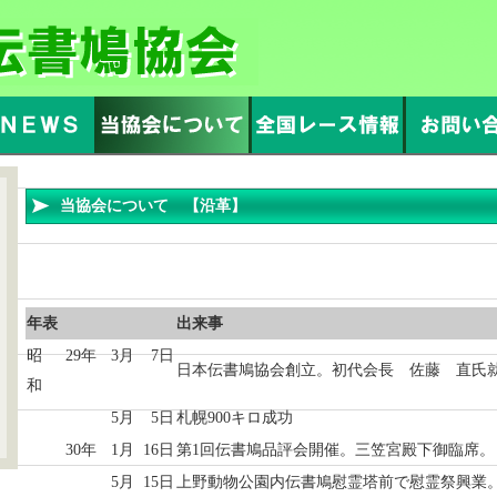
当協会について 【沿革】
年表
出来事
昭
29年
3月
7日
日本伝書鳩協会創立。初代会長 佐藤 直氏
和
5月
5日
札幌900キロ成功
30年
1月
16日
第1回伝書鳩品評会開催。三笠宮殿下御臨席。
5月
15日
上野動物公園内伝書鳩慰霊塔前で慰霊祭興業