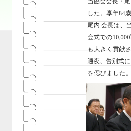
当協会会長・
した。享年84
尾内 会長は、
会式での10,
も大きく貢献
通夜、告別式
を偲びました