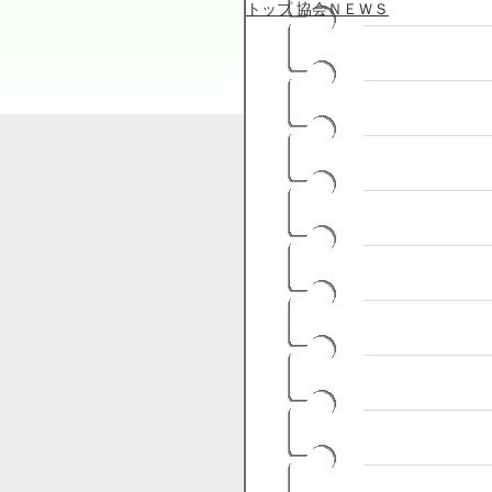
トップ
協会ＮＥＷＳ