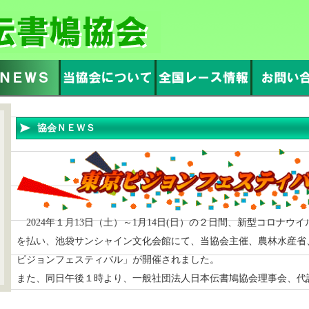
協会ＮＥＷＳ
2024年１月13日（土）～1月14日(日）の２日間、新型コロナウ
を払い、池袋サンシャイン文化会館にて、当協会主催、農林水産省
ピジョンフェスティバル」が開催されました。
また、同日午後１時より、一般社団法人日本伝書鳩協会理事会、代