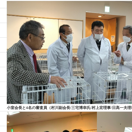
小室会長と4名の審査員
（村川副会長/三宅博幸氏/村上宏理事/日髙一夫理