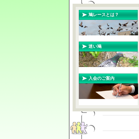
鳩レースとは？
迷い鳩
入会のご案内