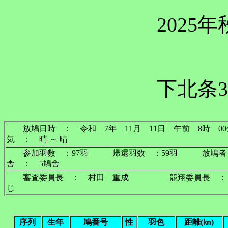
2025
下北条3
放鳩日時 ： 令和 7年 11月 11日 午前 
気 ： 晴 ～ 晴
参加羽数 ：97羽 帰還羽数 ：59羽 放鳩者
舎 ： 5鳩舎
審査委員長 ： 村田 重成 競翔委員長 ： 古
じ
序列
生年
鳩番号
性
羽色
距離(㎞)