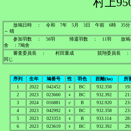
村上95
放鳩日時 ： 令和 7年 5月 3日 午前 6時
～ 晴
参加羽数 ： 58羽 帰還羽数 ： 11羽 放鳩
舎 ：7鳩舎
審査委員長 ： 村田重成 競翔委員長 ：
同じ
序列
生年
鳩番号
性
羽色
距離(㎞)
所
1
2022
042452
♀
BC
932.358
19:
2
2023
023660
♀
BC
932.392
21:
3
2024
016881
♂
B
932.920
23:
4
2023
042992
♀
BC
932.358
23:
5
2023
023353
♀
B
933.114
28:
6
2023
023619
♀
BC
932.392
29: