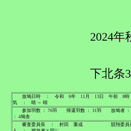
2024
下北条3
放鳩日時 ： 令和 6年 11月 13日 午
気 ： 晴 ～ 晴
参加羽数 ： 76羽 帰還羽数 ： 31羽 放鳩者 
： 4鳩舎
審査委員長 ： 村田 重成 競翔委員
人 ： 鳩放者と同じ