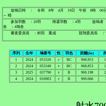
放鳩日時 ： 令和 8年 4月 19日 午前 8時
～ 晴
参加羽数 ：20羽 帰還羽数 ：4羽 放鳩者
舎 ：4鳩舎
審査委員長 ：村田 重成 競翔委員長 ：古
序列
生年
鳩番号
性
羽色
距離(㎞)
1
2024
053326
♂
BC
968.853
1
2
2024
053349
♀
BC
968.853
1
3
2025
037790
♀
B
969.198
2
4
2024
016903
♂
B
969.666
射水70