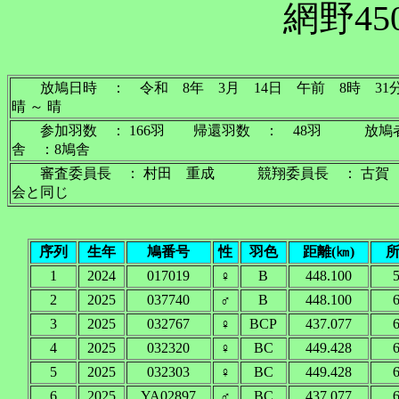
網野45
放鳩日時 ： 令和 8年 3月 14日 午前 
晴 ～ 晴
参加羽数 ： 166羽 帰還羽数 ： 48羽 放鳩
舎 ：8鳩舎
審査委員長 ： 村田 重成 競翔委員長 ： 古賀
会と同じ
序列
生年
鳩番号
性
羽色
距離(㎞)
1
2024
017019
♀
B
448.100
5
2
2025
037740
♂
B
448.100
6
3
2025
032767
♀
BCP
437.077
6
4
2025
032320
♀
BC
449.428
6
5
2025
032303
♀
BC
449.428
6
6
2025
YA02897
♂
BC
437.077
6