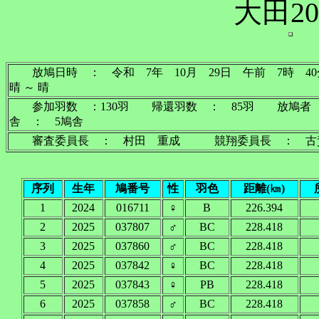
大田20
放鳩日時 ： 令和 7年 10月 29日 午前 
晴 ～ 晴
参加羽数 ：130羽 帰還羽数 ： 85羽 放鳩者
舎 ： 5鳩舎
審査委員長 ： 村田 重成 競翔委員長 ： 古
序列
生年
鳩番号
性
羽色
距離(㎞)
1
2024
016711
♀
B
226.394
2
2025
037807
♂
BC
228.418
3
2025
037860
♂
BC
228.418
4
2025
037842
♀
BC
228.418
5
2025
037843
♀
PB
228.418
6
2025
037858
♂
BC
228.418