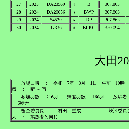
27
2023
DA23560
♀
B
307.863
28
2024
DA20056
♀
BWP
307.863
29
2024
54520
♀
BP
307.863
30
2024
17336
♂
BLKC
320.094
大田20
放鳩日時 ： 令和 7年 3月 1日 午前 
気 ： 晴 ～ 晴
参加羽数 ： 216羽 帰還羽数 ： 160羽 放鳩
： 6鳩舎
審査委員長 ： 村田 重成 競翔委員
人 ： 鳩放者と同じ