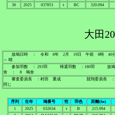
30
2025
037853
♀
BC
320.094
大田20
放鳩日時 ： 令和 8年 2月 19日 午前 8時
～ 晴
参加羽数 ： 293羽 帰還羽数 ：180羽 放
舎 ： 8 鳩舎
審査委員長 ：村田 重成 競翔委員長 ：
同じ
序列
生年
鳩番号
性
羽色
距離(㎞)
1
2025
032634
♀
B
215.994