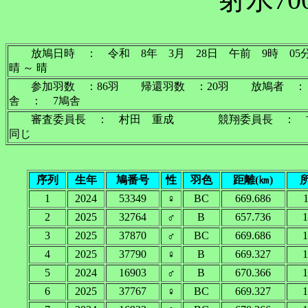
放鳩日時 ： 令和 8年 3月 28日 午前 9
晴 ～ 晴
参加羽数 ：86羽 帰還羽数 ：20羽 放鳩者 ：
舎 ： 7鳩舎
審査委員長 ： 村田 重成 競翔委員長 ： 
同じ
序列
生年
鳩番号
性
羽色
距離(㎞)
1
2024
53349
♀
BC
669.686
1
2
2025
32764
♂
B
657.736
1
3
2025
37870
♂
BC
669.686
1
4
2025
37790
♀
B
669.327
1
5
2024
16903
♂
B
670.366
1
6
2025
37767
♀
BC
669.327
1