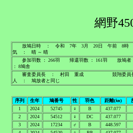
網野45
放鳩日時 ： 令和 7年 3月 20日 午前
気 ： 晴 ～ 晴
参加羽数 ： 266羽 帰還羽数 ： 161羽 放鳩
： 8鳩舎
審査委員長 ： 村田 重成 競翔委員
人 ： 鳩放者と同じ
序列
生年
鳩番号
性
羽色
距離(㎞)
1
2024
52745
♀
B
437.077
2
2024
54512
♀
DC
437.077
3
2024
17234
♂
B
448.597
4
2024
54520
♀
BP
437.077