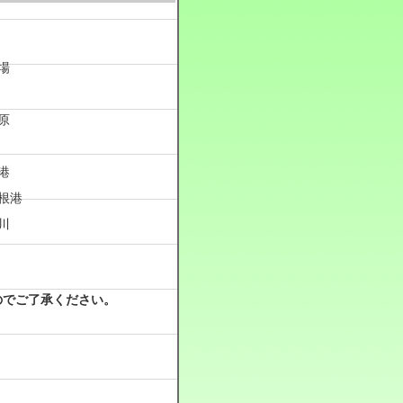
場
原
港
根港
川
のでご了承ください。