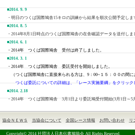
■2014. 9. 9
・明日のつくば国際鳩舎15キロの訓練から結果を順次公開予定しま
■2014. 8. 5
・2014年8月1日時点のつくば国際鳩舎の在舎確認データを送付しま
■2014. 6. 1
・2014年 つくば国際鳩舎 受付は終了しました。
■2014. 3. 1
・2014年 つくば国際鳩舎 委託受付を開始しました。
（つくば国際鳩舎に直接来られる方は、9：00~１５：００の間に
つくば委託についての詳細は、「レース実施要綱」をクリック
■
2014. 2.18
・2014年 つくば国際鳩舎 3月1日より委託鳩受付開始(3月1日～5
協会ＮＥＷＳ
当協会について
全国レース情報
お問い合わせ
リ
Copyright© 2014 社団法人日本伝書鳩協会 All Rights Reserved.