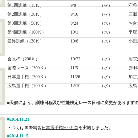
第1回訓練（15Ｋ）
9/9
（火）
守谷
第2回訓練（30Ｋ）
9/16
（火）
三郷
第3回訓練（50Ｋ）
9/24
（水）
お台
第4回訓練（100Ｋ）
10/1
（水）
平塚
最終訓練（130Ｋ）
10/8
（水）
小田
会長杯（200Ｋ）
10/22
（水）
用宗
国際レース（300Ｋ）
11/5
（水）
赤羽
日本選手権（500Ｋ）
11/26
（水）
加古
広島選手権（700Ｋ）
12/10
（水）
広島
■天候により、訓練日程及び性能検定レース日程に変更があります
■2014.11.21
・つくば国際鳩舎
日本選手権500キロ
を実施しました。
■2014.11. 5