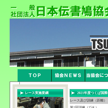
レース実施要綱
2021年度つくば
レース及び訓練（距離）
第1回訓練（15Ｋ）