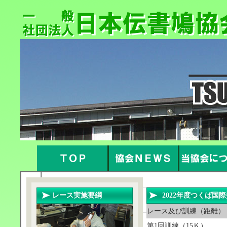
レース実施要綱
2022年度つくば
レース及び訓練（距離）
第1回訓練（15Ｋ）