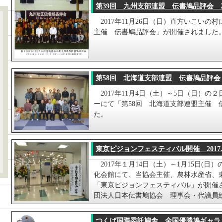
第39回 九州支部連盟 伝書鳩品評会
2
2017年11月26日（日）直方いこいの
主催 伝書鳩品評会」が開催されました
第58回 北海道支部連盟 伝書鳩品評会 20
2017年11月4日（土）～5日（日）の
ーにて「第58回 北海道支部連盟主催 
た。
東京ピジョンフェスティバル開催 2017.
2017年１月14日（土）～1月15日(
化会館にて、当協会主催、農林水産省、
「東京ピジョンフェスティバル」が開催
団法人日本伝書鳩協会 理事会・代議員
つくば国際委託鳩舎 全国優勝鳩ギャラ