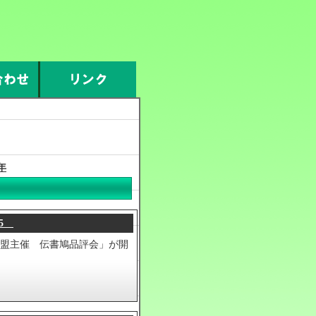
7年
5
部連盟主催 伝書鳩品評会」が開