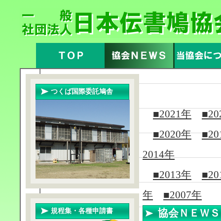
つくば国際委託鳩舎
■2021年
■20
■2020年
■20
2014年
■2013年
■20
年
■2007年
規程集・各種申請書
協会ＮＥＷ